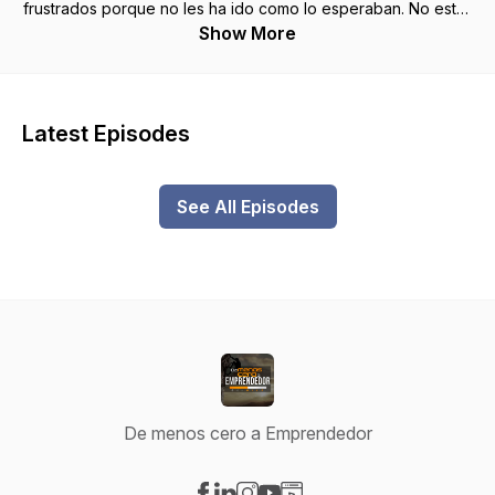
frustrados porque no les ha ido como lo esperaban. No estás
solo, aquí hablaremos de desarrollo personal, de la
Show More
mentalidad adecuada, de liderazgo, productividad y
negocios de una forma clara y sencilla. Yo soy René Mejía y
soy un loco soñador, fanático y enamorado de la excelencia.
Estoy comprometido a ayudar a las personas para que
Latest Episodes
tengan una vida plena, balanceada y con propósito. Creo
firmemente que a través de un emprendimiento consciente
lograremos nuestra autorrealización, acercándonos a nuestro
See All Episodes
potencial; misión por el que estamos en este mundo. En esta
plataforma te brindaremos el enfoque, la mentalidad,
conocimiento, tips, herramientas y buenas prácticas para que
logres tu emprendimiento de manera consciente, ordenada y
suave. Este programa se publica semanalmente y se produce
desde Aguascalientes, México para todo el mundo.
De menos cero a Emprendedor